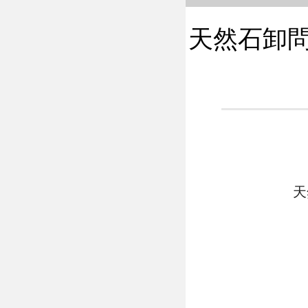
天然石卸問屋
天