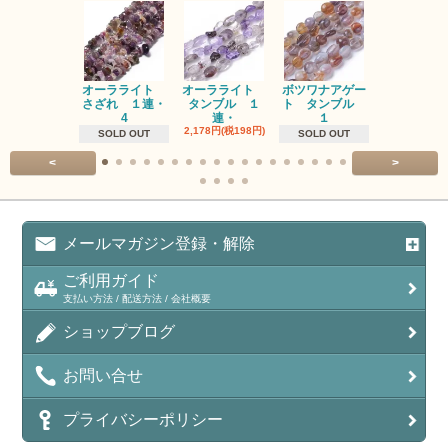
オーラライト
オーラライト
ボツワナアゲー
ラブラドラ
さざれ １連・
タンブル １
ト タンブル
ト タン
4
連・
１
１連
2,178円(税198円)
1,518円(税13
SOLD OUT
SOLD OUT
<
>
メールマガジン登録・解除
ご利用ガイド
支払い方法 / 配送方法 / 会社概要
ショップブログ
お問い合せ
プライバシーポリシー