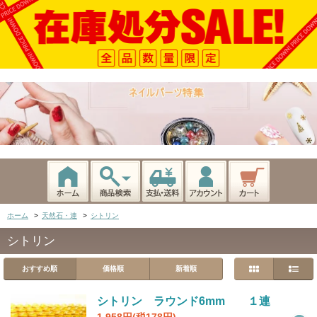
ホーム
>
天然石・連
>
シトリン
シトリン
おすすめ順
価格順
新着順
シトリン ラウンド6mm １連
1,958円(税178円)