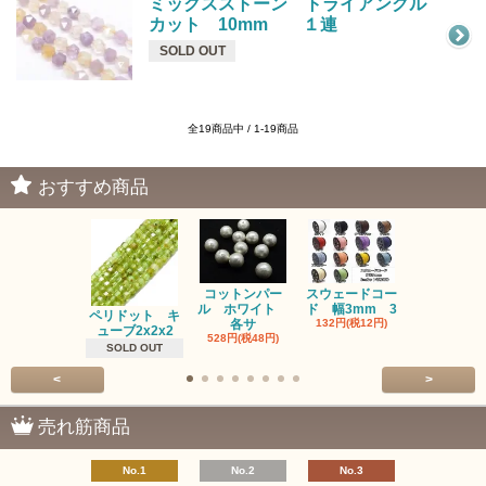
ミックスストーン トライアングル
カット 10mm １連
SOLD OUT
全19商品中 / 1-19商品
おすすめ商品
コットンパー
スウェードコー
べっ甲 チ
ル ホワイト
ド 幅3mm 3
ム 2個入り
ペリドット キ
各サ
132円(税12円)
220円(税20
ューブ2x2x2
528円(税48円)
SOLD OUT
<
>
売れ筋商品
No.1
No.2
No.3
No.4