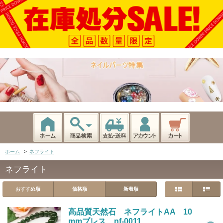
ホーム
>
ネフライト
ネフライト
おすすめ順
価格順
新着順
高品質天然石 ネフライトAA 10
mmブレス nf-0011