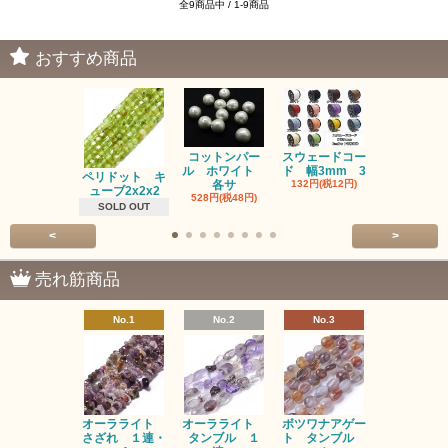
全9商品中 / 1-9商品
おすすめ商品
コットンパー
スウェードコー
べっ甲 チ
ル ホワイト
ド 幅3mm 3
ム 2個入り
ペリドット キ
各サ
132円(税12円)
220円(税20
ューブ2x2x2
528円(税48円)
SOLD OUT
<
>
売れ筋商品
No.1
No.2
No.3
No.4
オーラライト
オーラライト
ボツワナアゲー
ラブラドラ
さざれ １連・
タンブル １
ト タンブル
ト タン