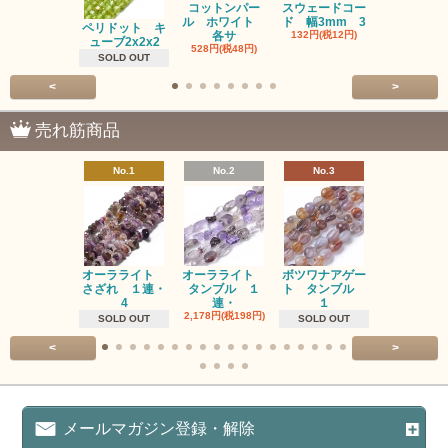
コットンパー
スウェードコー
べっ甲 チ
ル ホワイト
ド 幅3mm 3
ム 2個入り
ペリドット キ
各サ
132円(税12円)
220円(税20
ューブ2x2x2
528円(税48円)
SOLD OUT
<
>
売れ筋商品
No.1
No.2
No.3
No.4
オーラライト
オーラライト
ボツワナアゲー
ラブラドラ
さざれ １連・
タンブル １
ト タンブル
ト タン
4
連・
１
１連
2,178円(税198円)
1,518円(税13
SOLD OUT
SOLD OUT
<
>
メールマガジン登録・解除