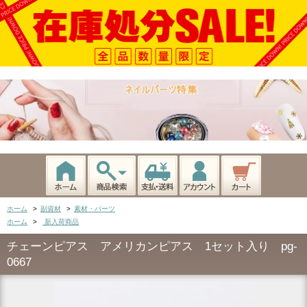
ホーム
>
副資材
>
素材・パーツ
ホーム
>
新入荷商品
チェーンピアス アメリカンピアス 1セット入り pg-
0667