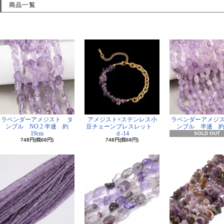
商品一覧
ラベンダーアメジスト タ
アメジスト×ステンレス小
ラベンダーアメジ
ンブル NO.2 半連 約
豆チェーンブレスレット
ンブル 半連 約1
19cm
ｄ-14
SOLD OUT
748円(税68円)
748円(税68円)