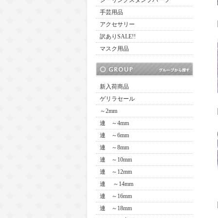
シーリングスタンプパーツ
手芸用品
アクセサリー
訳ありSALE!!
マスク用品
新入荷商品
ゲリラセール
～2mm
連 ～4mm
連 ～6mm
連 ～8mm
連 ～10mm
連 ～12mm
連 ～14mm
連 ～16mm
連 ～18mm