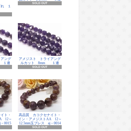
SOLD OUT
ざれ １
イアング
アメジスト トライアング
m １連
ルカット 8mm １連
SOLD OUT
ナイト・
高品質 カコクセナイト・
 12～
イン・アメジストAA 12～
－0015
12.5mm玉ブレス aj－0014
SOLD OUT