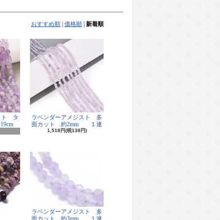
おすすめ順
|
価格順
|
新着順
スト タ
ラベンダーアメジスト 多
9cm
面カット 約2mm １連
1,518円(税138円)
ラベンダーアメジスト 多
面カット 約3mm １連