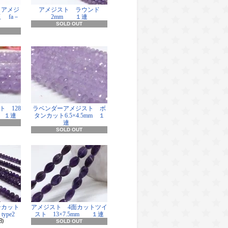
・アメジ
アメジスト ラウンド
 fa－
2mm １連
SOLD OUT
 128
ラベンダーアメジスト ボ
 １連
タンカット6.5×4.5mm １
連
SOLD OUT
ンカット
アメジスト 4面カットツイ
type2
スト 13×7.5mm １連
円)
SOLD OUT