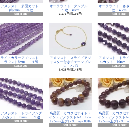
アメジスト 多面カット
オーラライト タンブル
オーラライト さ
約2mm １連
１連・40cm
連・40cm
2,178円(税198円)
SOLD OUT
SOLD OUT
ライトカラーアメジスト
アメジスト スライドアジ
アメジスト トラ
ラウンド6mm １連
ャスター付きチェーンブレ
ルカット 10m
ス ｄ-13
SOLD OUT
SOLD OUT
1,628円(税148円)
アメジスト トライアング
高品質 カコクセナイト・
高品質 カコクセ
ルカット 6mm １連
イン・アメジストAA 12～
イン・アメジストAA
12.5mm玉ブレス aj－0016
12.5mm玉ブレス aj
SOLD OUT
SOLD OUT
SOLD OUT