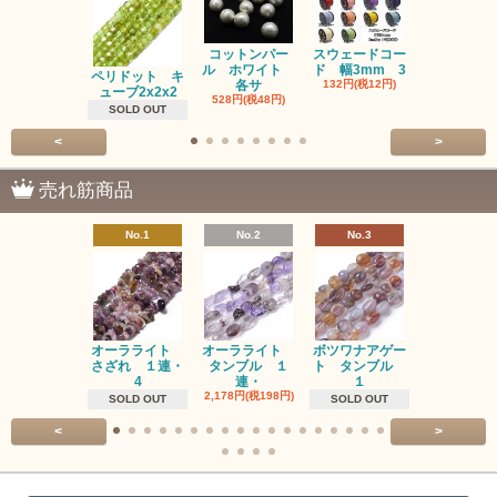
コットンパー
スウェードコー
べっ甲 チ
ル ホワイト
ド 幅3mm 3
ム 2個入り
ペリドット キ
各サ
132円(税12円)
220円(税20
ューブ2x2x2
528円(税48円)
SOLD OUT
<
>
売れ筋商品
No.1
No.2
No.3
No.4
オーラライト
オーラライト
ボツワナアゲー
ラブラドラ
さざれ １連・
タンブル １
ト タンブル
ト タン
4
連・
１
１連
2,178円(税198円)
1,518円(税13
SOLD OUT
SOLD OUT
<
>