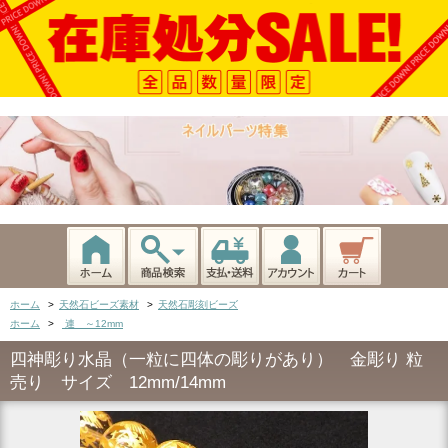
ホーム
>
天然石ビーズ素材
>
天然石彫刻ビーズ
ホーム
>
連 ～12mm
四神彫り水晶（一粒に四体の彫りがあり） 金彫り 粒
売り サイズ 12mm/14mm