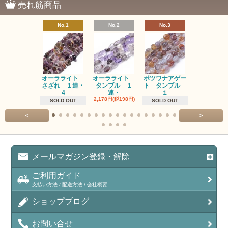
売れ筋商品
No.1
No.2
No.3
No.4
オーラライト
オーラライト
ボツワナアゲー
ラブラドラ
さざれ １連・
タンブル １
ト タンブル
ト タン
4
連・
１
１連
2,178円(税198円)
1,518円(税13
SOLD OUT
SOLD OUT
<
>
メールマガジン登録・解除
ご利用ガイド
支払い方法 / 配送方法 / 会社概要
ショップブログ
お問い合せ