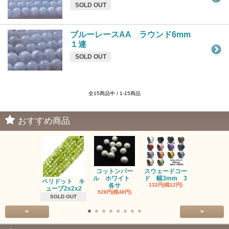
SOLD OUT
ブルーレースAA ラウンド6mm
１連
SOLD OUT
全15商品中 / 1-15商品
おすすめ商品
コットンパー
スウェードコー
べっ甲 チ
ル ホワイト
ド 幅3mm 3
ム 2個入り
ペリドット キ
各サ
132円(税12円)
220円(税20
ューブ2x2x2
528円(税48円)
SOLD OUT
<
>