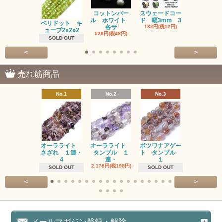
コットンパー
スウェードコー
べっ甲 チ
ル ホワイト
ド 幅3mm 3
ム 2個入り
ペリドット キ
各サ
132円(税12円)
220円(税20
ューブ2x2x2
528円(税48円)
SOLD OUT
<
>
売れ筋商品
No.1
No.2
No.3
No.4
オーラライト
オーラライト
ボツワナアゲー
ラブラドラ
さざれ １連・
タンブル １
ト タンブル
ト タン
4
連・
１
１連
2,178円(税198円)
1,518円(税13
SOLD OUT
SOLD OUT
<
>
メールマガジン登録・解除