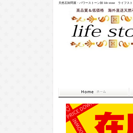
天然石卸問屋・パワーストーン卸 life stone ライフス