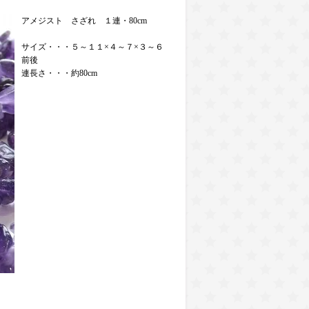
アメジスト さざれ １連・80cm
サイズ・・・５～１１×４～７×３～６
前後
連長さ・・・約80cm