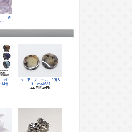
スト さ
cm
ド 幅
べっ甲 チャーム 2個入
14色
り cha-0535
220円(税20円)