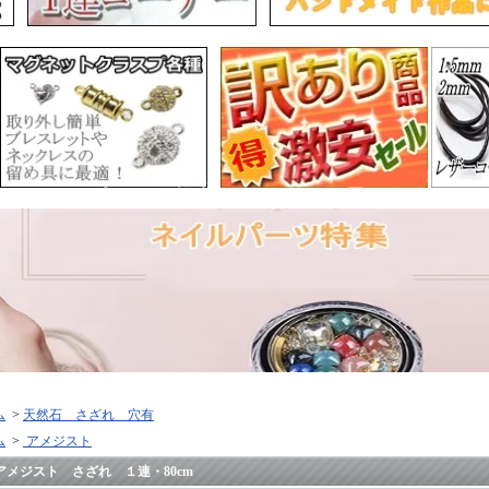
ム
>
天然石 さざれ 穴有
ム
>
アメジスト
アメジスト さざれ １連・80cm