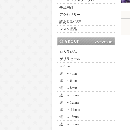
シーリングスタンプパーツ
手芸用品
アクセサリー
訳ありSALE!!
マスク用品
新入荷商品
ゲリラセール
～2mm
連 ～4mm
連 ～6mm
連 ～8mm
連 ～10mm
連 ～12mm
連 ～14mm
連 ～16mm
連 ～18mm