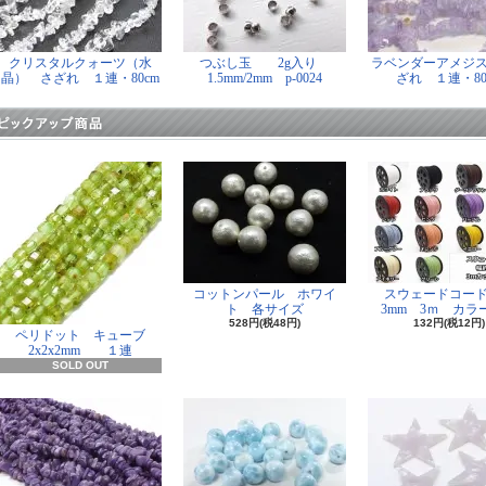
クリスタルクォーツ（水
つぶし玉 2g入り
ラベンダーアメジ
晶） さざれ １連・80cm
1.5mm/2mm p-0024
ざれ １連・80
コットンパール ホワイ
スウェードコー
ト 各サイズ
3mm 3ｍ カラー
528円(税48円)
132円(税12円)
ペリドット キューブ
2x2x2mm １連
SOLD OUT