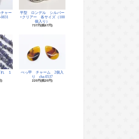
ルチャー
平型 ロンデル シルバー
0831
×クリアー 各サイズ（100
個入り）
737円(税67円)
ざれ １
べっ甲 チャーム 2個入
り cha-0537
円)
220円(税20円)