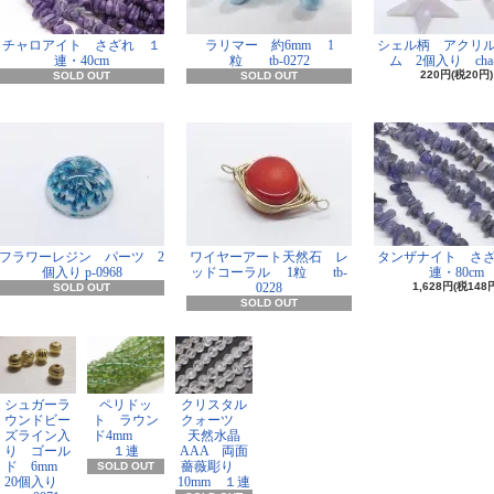
チャロアイト さざれ １
ラリマー 約6mm 1
シェル柄 アクリ
連・40cm
粒 tb-0272
ム 2個入り cha-
220円(税20円)
SOLD OUT
SOLD OUT
フラワーレジン パーツ 2
ワイヤーアート天然石 レ
タンザナイト さ
個入り p-0968
ッドコーラル 1粒 tb-
連・80cm
0228
1,628円(税148
SOLD OUT
SOLD OUT
シュガーラ
ペリドッ
クリスタル
ウンドビー
ト ラウン
クォーツ
ズライン入
ド4mm
天然水晶
り ゴール
１連
AAA 両面
ド 6mm
薔薇彫り
SOLD OUT
20個入り
10mm １連