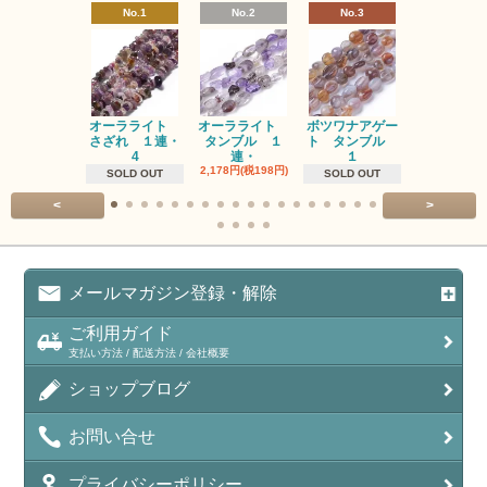
No.1
No.2
No.3
No.4
オーラライト
オーラライト
ボツワナアゲー
ラブラドラ
さざれ １連・
タンブル １
ト タンブル
ト タン
4
連・
１
１連
2,178円(税198円)
1,518円(税13
SOLD OUT
SOLD OUT
<
>
メールマガジン登録・解除
ご利用ガイド
支払い方法 / 配送方法 / 会社概要
ショップブログ
お問い合せ
プライバシーポリシー