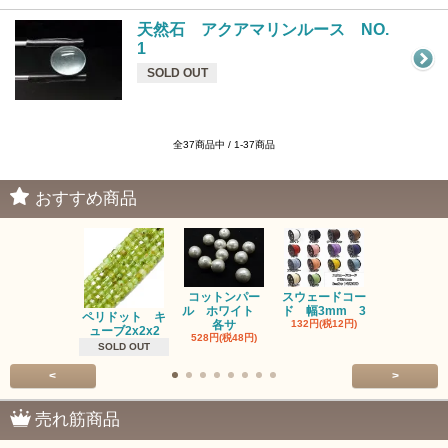
天然石 アクアマリンルース NO.
1
SOLD OUT
全37商品中 / 1-37商品
おすすめ商品
コットンパー
スウェードコー
べっ甲 チ
ル ホワイト
ド 幅3mm 3
ム 2個入り
ペリドット キ
各サ
132円(税12円)
220円(税20
ューブ2x2x2
528円(税48円)
SOLD OUT
<
>
売れ筋商品