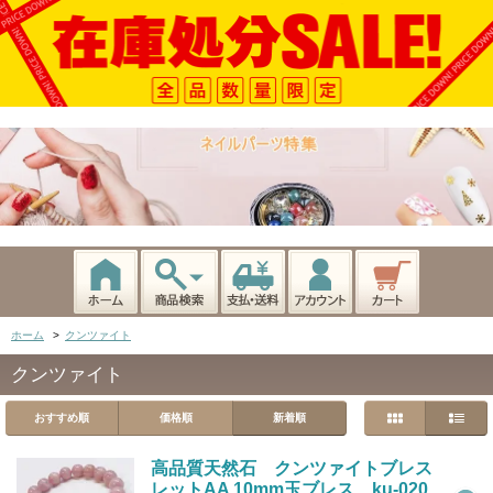
ホーム
>
クンツァイト
クンツァイト
おすすめ順
価格順
新着順
高品質天然石 クンツァイトブレス
レットAA 10mm玉ブレス ku-020