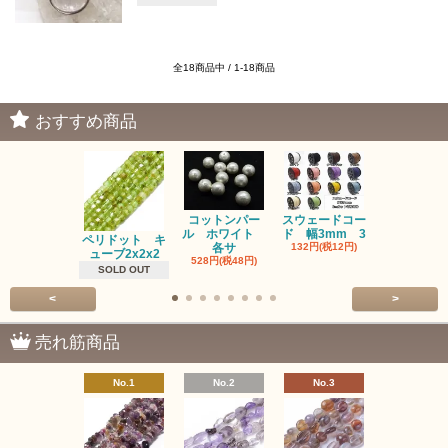
全18商品中 / 1-18商品
おすすめ商品
コットンパー
スウェードコー
べっ甲 チ
ル ホワイト
ド 幅3mm 3
ム 2個入り
ペリドット キ
各サ
132円(税12円)
220円(税20
ューブ2x2x2
528円(税48円)
SOLD OUT
<
>
売れ筋商品
No.1
No.2
No.3
No.4