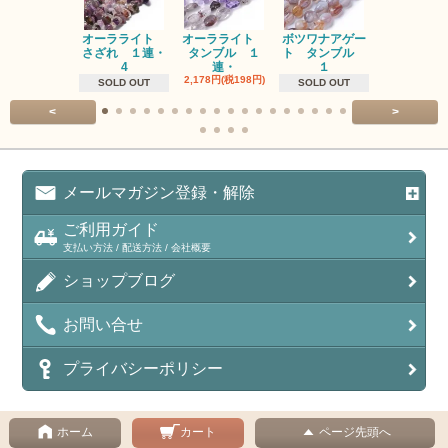
オーラライト
オーラライト
ボツワナアゲー
ラブラドラ
さざれ １連・
タンブル １
ト タンブル
ト タン
4
連・
１
１連
2,178円(税198円)
1,518円(税13
SOLD OUT
SOLD OUT
<
>
メールマガジン登録・解除
ご利用ガイド
支払い方法 / 配送方法 / 会社概要
ショップブログ
お問い合せ
プライバシーポリシー
ホーム
カート
ページ先頭へ