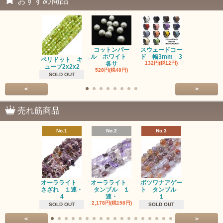
おすすめ商品
コットンパー
スウェードコー
べっ甲 チ
ル ホワイト
ド 幅3mm 3
ム 2個入り
ペリドット キ
各サ
132円(税12円)
220円(税20
ューブ2x2x2
528円(税48円)
SOLD OUT
<
>
売れ筋商品
No.1
No.2
No.3
No.4
オーラライト
オーラライト
ボツワナアゲー
ラブラドラ
さざれ １連・
タンブル １
ト タンブル
ト タン
4
連・
１
１連
2,178円(税198円)
1,518円(税13
SOLD OUT
SOLD OUT
<
>