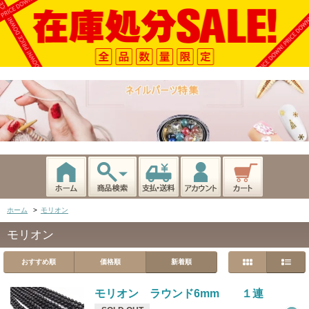
ホーム
>
モリオン
モリオン
おすすめ順
価格順
新着順
モリオン ラウンド6mm １連