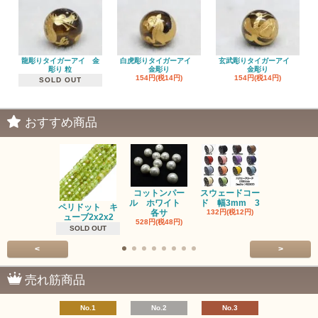
龍彫りタイガーアイ 金
白虎彫りタイガーアイ
玄武彫りタイガーアイ
彫り 粒
金彫り
金彫り
154円(税14円)
154円(税14円)
SOLD OUT
おすすめ商品
コットンパー
スウェードコー
べっ甲 チ
ル ホワイト
ド 幅3mm 3
ム 2個入り
ペリドット キ
各サ
132円(税12円)
220円(税20
ューブ2x2x2
528円(税48円)
SOLD OUT
<
>
売れ筋商品
No.1
No.2
No.3
No.4