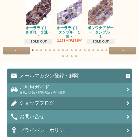
オーラライト
オーラライト
ボツワナアゲー
ラブラドラ
さざれ １連・
タンブル １
ト タンブル
ト タン
4
連・
１
１連
2,178円(税198円)
1,518円(税13
SOLD OUT
SOLD OUT
<
>
メールマガジン登録・解除
ご利用ガイド
支払い方法 / 配送方法 / 会社概要
ショップブログ
お問い合せ
プライバシーポリシー