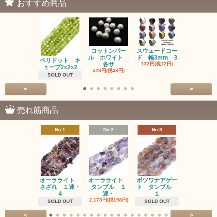
おすすめ商品
コットンパー
スウェードコー
べっ甲 チ
ル ホワイト
ド 幅3mm 3
ム 2個入り
ペリドット キ
各サ
132円(税12円)
220円(税20
ューブ2x2x2
528円(税48円)
SOLD OUT
<
>
売れ筋商品
No.1
No.2
No.3
No.4
オーラライト
オーラライト
ボツワナアゲー
ラブラドラ
さざれ １連・
タンブル １
ト タンブル
ト タン
4
連・
１
１連
2,178円(税198円)
1,518円(税13
SOLD OUT
SOLD OUT
<
>