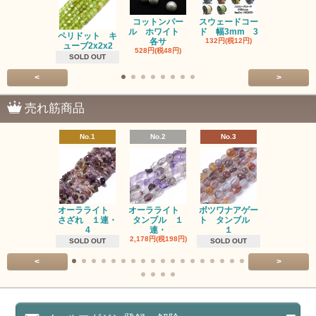
コットンパー
スウェードコー
べっ甲 チ
ル ホワイト
ド 幅3mm 3
ム 2個入り
ペリドット キ
各サ
132円(税12円)
220円(税20
ューブ2x2x2
528円(税48円)
SOLD OUT
<
>
売れ筋商品
No.1
No.2
No.3
No.4
オーラライト
オーラライト
ボツワナアゲー
ラブラドラ
さざれ １連・
タンブル １
ト タンブル
ト タン
4
連・
１
１連
2,178円(税198円)
1,518円(税13
SOLD OUT
SOLD OUT
<
>