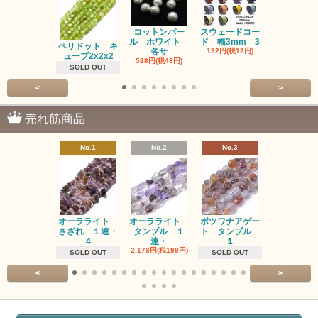
コットンパー
スウェードコー
べっ甲 チ
ル ホワイト
ド 幅3mm 3
ム 2個入り
ペリドット キ
各サ
132円(税12円)
220円(税20
ューブ2x2x2
528円(税48円)
SOLD OUT
<
>
売れ筋商品
No.1
No.2
No.3
No.4
オーラライト
オーラライト
ボツワナアゲー
ラブラドラ
さざれ １連・
タンブル １
ト タンブル
ト タン
4
連・
１
１連
2,178円(税198円)
1,518円(税13
SOLD OUT
SOLD OUT
<
>