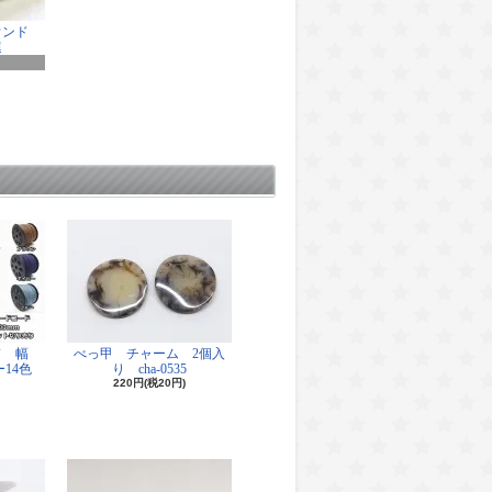
ウンド
連
ド 幅
べっ甲 チャーム 2個入
14色
り cha-0535
220円(税20円)