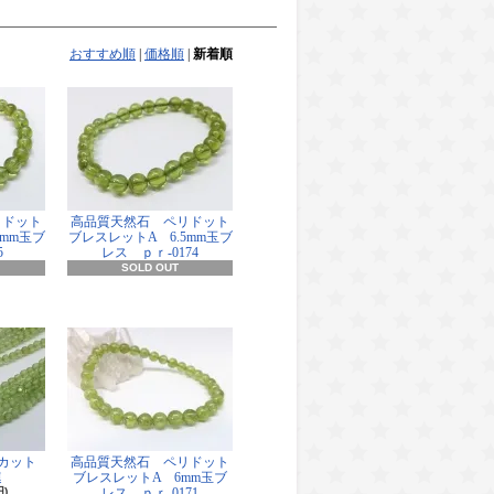
おすすめ順
|
価格順
|
新着順
リドット
高品質天然石 ペリドット
5mm玉ブ
ブレスレットA 6.5mm玉ブ
5
レス ｐｒ-0174
SOLD OUT
カット
高品質天然石 ペリドット
連
ブレスレットA 6mm玉ブ
円)
レス ｐｒ-0171