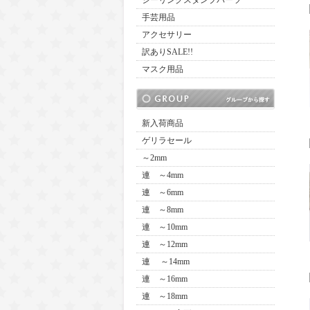
シーリングスタンプパーツ
手芸用品
アクセサリー
訳ありSALE!!
マスク用品
新入荷商品
ゲリラセール
～2mm
連 ～4mm
連 ～6mm
連 ～8mm
連 ～10mm
連 ～12mm
連 ～14mm
連 ～16mm
連 ～18mm