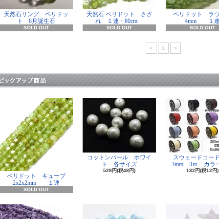
天然石リング ペリドッ
天然石 ペリドット さざ
ペリドット ラ
ト 8月誕生石
れ １連・80cm
4mm １
SOLD OUT
SOLD OUT
SOLD OUT
<
1
>
コットンパール ホワイ
スウェードコー
ト 各サイズ
3mm 3ｍ カラー
528円(税48円)
132円(税12円)
ペリドット キューブ
2x2x2mm １連
SOLD OUT