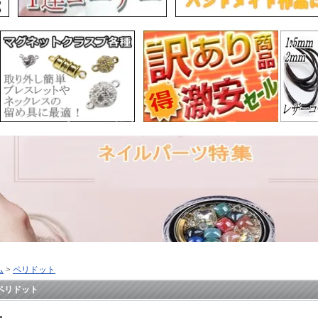
ム
>
ペリドット
ペリドット