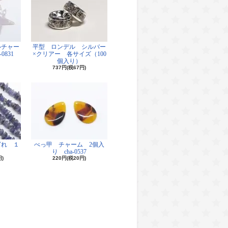
ルチャー
平型 ロンデル シルバー
0831
×クリアー 各サイズ（100
個入り）
737円(税67円)
ざれ １
べっ甲 チャーム 2個入
り cha-0537
円)
220円(税20円)