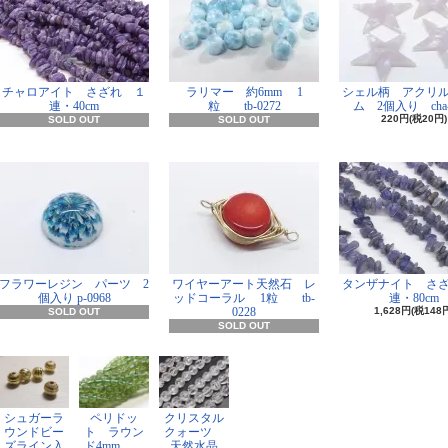
チャロアイト さざれ １
ラリマー 約6mm 1
シェル柄 アクリ
連・40cm
粒 tb-0272
ム 2個入り cha-
220円(税20円)
SOLD OUT
SOLD OUT
フラワーレジン パーツ 2
ワイヤーアート天然石 レ
タンザナイト さ
個入り p-0968
ッドコーラル 1粒 tb-
連・80cm
0228
1,628円(税148
SOLD OUT
SOLD OUT
シュガーラ
ペリドッ
クリスタル
ウンドビー
ト ラウン
クォーツ
ズライン入
ド4mm
天然水晶