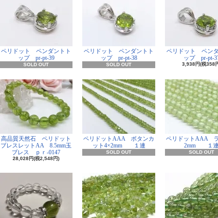
ペリドット ペンダントト
ペリドット ペンダントト
ペリドット ペン
ップ pr-pt-39
ップ pr-pt-38
ップ pr-pt-3
3,938円(税358
SOLD OUT
SOLD OUT
高品質天然石 ペリドット
ペリドットAAA ボタンカ
ペリドットAAA 
ブレスレットAA 8.5mm玉
ット4×2mm １連
2mm １
ブレス ｐｒ-0147
SOLD OUT
SOLD OUT
28,028円(税2,548円)