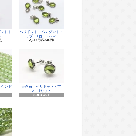
ダントト
ペリドット ペンダントト
7
ップ 1個 pr-pt-29
円)
2,618円(税238円)
ラウンド
天然石 ペリドットピア
連
ス 1セット
SOLD OUT