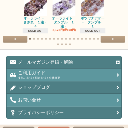
オーラライト
オーラライト
ボツワナアゲー
ラブラドラ
さざれ １連・
タンブル １
ト タンブル
ト タン
4
連・
１
１連
2,178円(税198円)
1,518円(税13
SOLD OUT
SOLD OUT
<
>
メールマガジン登録・解除
ご利用ガイド
支払い方法 / 配送方法 / 会社概要
ショップブログ
お問い合せ
プライバシーポリシー