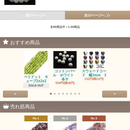
前のページへ
次のページへ
全89商品中 / 1-48商品
おすすめ商品
コットンパー
スウェードコー
べっ甲 チ
ル ホワイト
ド 幅3mm 3
ム 2個入り
ペリドット キ
各サ
132円(税12円)
220円(税20
ューブ2x2x2
528円(税48円)
SOLD OUT
<
>
売れ筋商品
No.1
No.2
No.3
No.4