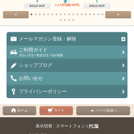
4
連・
１
１連
2,178円(税198円)
1,518円(税13
SOLD OUT
SOLD OUT
<
>
メールマガジン登録・解除
ご利用ガイド
支払い方法 / 配送方法 / 会社概要
ショップブログ
お問い合せ
プライバシーポリシー
ホーム
カート
ページ先頭へ
表示切替 : スマートフォン |
PC版