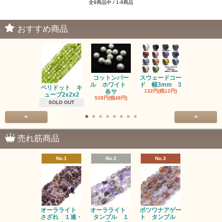
全9商品中 / 1-9商品
おすすめ商品
コットンパー
スウェードコー
べっ甲 チ
ル ホワイト
ド 幅3mm 3
ム 2個入り
ペリドット キ
各サ
132円(税12円)
220円(税20
ューブ2x2x2
528円(税48円)
SOLD OUT
<
>
売れ筋商品
No.1
No.2
No.3
No.4
オーラライト
オーラライト
ボツワナアゲー
ラブラドラ
さざれ １連・
タンブル １
ト タンブル
ト タン