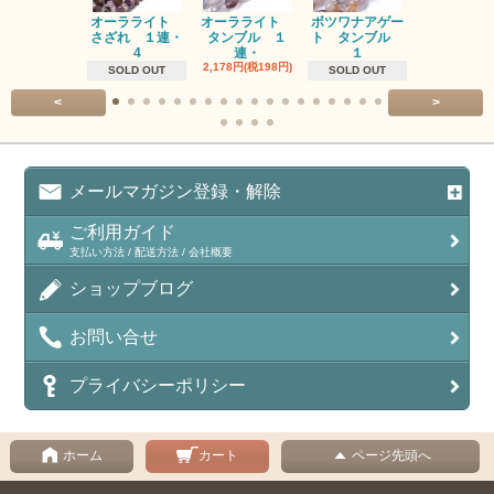
オーラライト
オーラライト
ボツワナアゲー
ラブラドラ
さざれ １連・
タンブル １
ト タンブル
ト タン
4
連・
１
１連
2,178円(税198円)
1,518円(税13
SOLD OUT
SOLD OUT
<
>
メールマガジン登録・解除
ご利用ガイド
支払い方法 / 配送方法 / 会社概要
ショップブログ
お問い合せ
プライバシーポリシー
ホーム
カート
ページ先頭へ