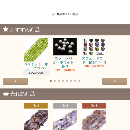
全5商品中 / 1-5商品
おすすめ商品
コットンパー
スウェードコー
べっ甲 チ
ル ホワイト
ド 幅3mm 3
ム 2個入り
ペリドット キ
各サ
132円(税12円)
220円(税20
ューブ2x2x2
528円(税48円)
SOLD OUT
<
>
売れ筋商品
No.1
No.2
No.3
No.4