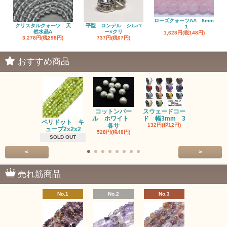
ローズクォーツAA 8mm
クリスタルクォーツ 天
平型 ロンデル シルバ
１
然水晶A
ー×クリ
1,628円(税148円)
3,278円(税298円)
737円(税67円)
おすすめ商品
コットンパー
スウェードコー
べっ甲 チ
ル ホワイト
ド 幅3mm 3
ム 2個入り
ペリドット キ
各サ
132円(税12円)
220円(税20
ューブ2x2x2
528円(税48円)
SOLD OUT
<
>
売れ筋商品
No.1
No.2
No.3
No.4