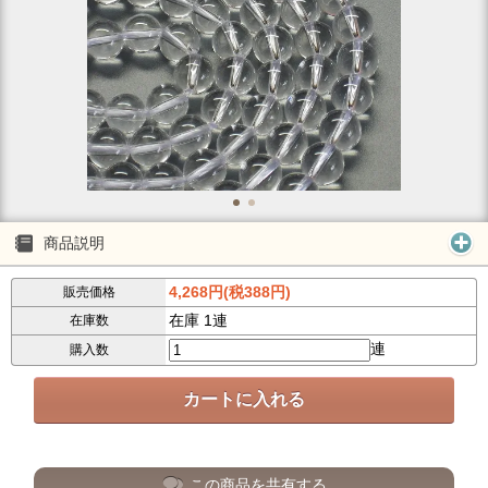
商品説明
4,268円(税388円)
販売価格
在庫 1連
在庫数
連
購入数
この商品を共有する