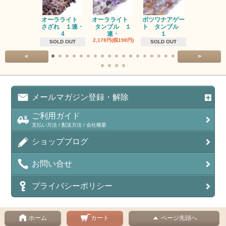
オーラライト
オーラライト
ボツワナアゲー
ラブラドラ
さざれ １連・
タンブル １
ト タンブル
ト タン
4
連・
１
１連
2,178円(税198円)
1,518円(税13
SOLD OUT
SOLD OUT
<
>
メールマガジン登録・解除
ご利用ガイド
支払い方法 / 配送方法 / 会社概要
ショップブログ
お問い合せ
プライバシーポリシー
ホーム
カート
ページ先頭へ