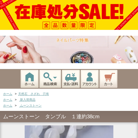
ホーム
>
天然石 さざれ 穴有
ホーム
>
新入荷商品
ホーム
>
ムーンストーン
ムーンストーン タンブル １連約38cm