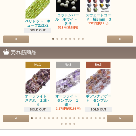
コットンパー
スウェードコー
べっ甲 チ
ル ホワイト
ド 幅3mm 3
ム 2個入り
ペリドット キ
各サ
132円(税12円)
220円(税20
ューブ2x2x2
528円(税48円)
SOLD OUT
<
>
売れ筋商品
No.1
No.2
No.3
No.4
オーラライト
オーラライト
ボツワナアゲー
ラブラドラ
さざれ １連・
タンブル １
ト タンブル
ト タン
4
連・
１
１連
2,178円(税198円)
1,518円(税13
SOLD OUT
SOLD OUT
<
>