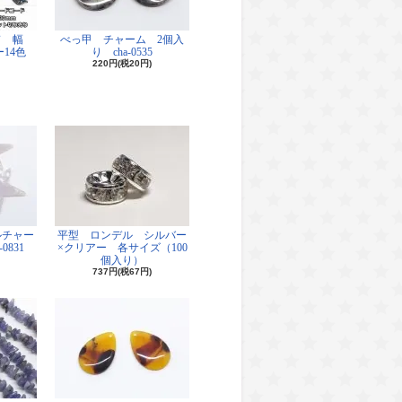
ド 幅
べっ甲 チャーム 2個入
14色
り cha-0535
220円(税20円)
ルチャー
平型 ロンデル シルバー
0831
×クリアー 各サイズ（100
個入り）
737円(税67円)