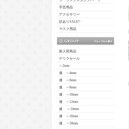
シーリングスタンプパーツ
手芸用品
アクセサリー
訳ありSALE!!
マスク用品
新入荷商品
ゲリラセール
～2mm
連 ～4mm
連 ～6mm
連 ～8mm
連 ～10mm
連 ～12mm
連 ～14mm
連 ～16mm
連 ～18mm