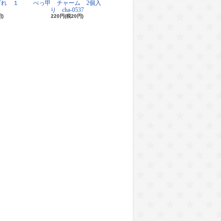
ざれ １
べっ甲 チャーム 2個入
り cha-0537
円)
220円(税20円)