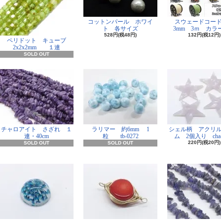
コットンパール ホワイ
スウェードコー
ト 各サイズ
3mm 3ｍ カラー
528円(税48円)
132円(税12円)
ペリドット キューブ
2x2x2mm １連
SOLD OUT
チャロアイト さざれ １
ラリマー 約6mm 1
シェル柄 アクリ
連・40cm
粒 tb-0272
ム 2個入り cha-
220円(税20円)
SOLD OUT
SOLD OUT