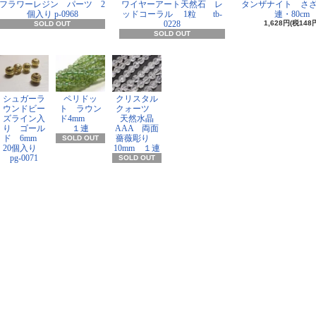
フラワーレジン パーツ 2
ワイヤーアート天然石 レ
タンザナイト さ
個入り p-0968
ッドコーラル 1粒 tb-
連・80cm
0228
1,628円(税148
SOLD OUT
SOLD OUT
シュガーラ
ペリドッ
クリスタル
ウンドビー
ト ラウン
クォーツ
ズライン入
ド4mm
天然水晶
り ゴール
１連
AAA 両面
ド 6mm
薔薇彫り
SOLD OUT
20個入り
10mm １連
pg-0071
SOLD OUT