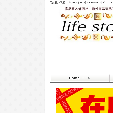
天然石卸問屋・パワーストーン卸 life stone ライフス