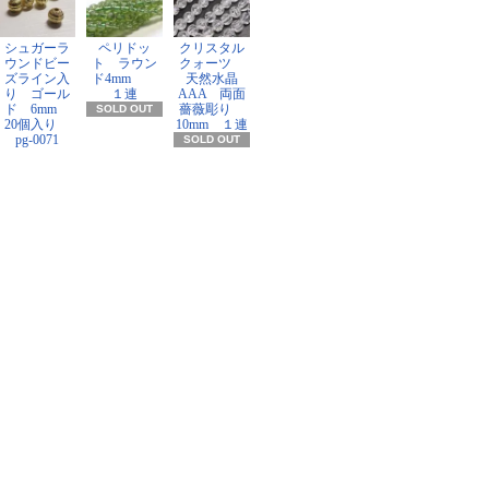
シュガーラ
ペリドッ
クリスタル
ウンドビー
ト ラウン
クォーツ
ズライン入
ド4mm
天然水晶
り ゴール
１連
AAA 両面
ド 6mm
薔薇彫り
SOLD OUT
20個入り
10mm １連
pg-0071
SOLD OUT