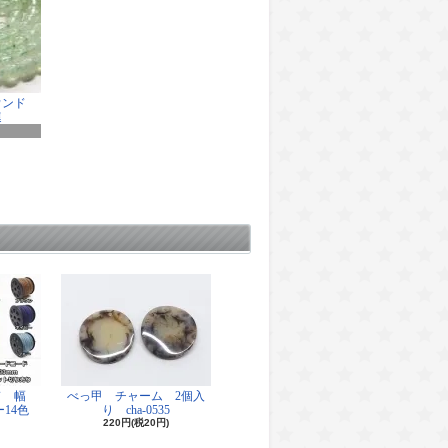
ウンド
連
ド 幅
べっ甲 チャーム 2個入
14色
り cha-0535
220円(税20円)