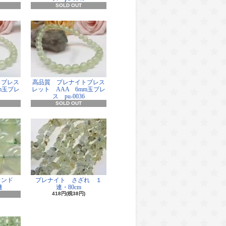
SOLD OUT
トブレス
高品質 プレナイトブレス
m玉ブレ
レット AAA 6mm玉ブレ
ス pu-0036
SOLD OUT
ウンド
プレナイト さざれ １
連
連・80cm
418円(税38円)