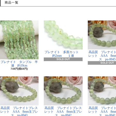
商品一覧
プレナイト 多面カット
高品質 プレナイ
約2mm １連
レット AAA 8m
ス pu-0045
SOLD OUT
プレナイト タンブル 半
SOLD OUT
連 約19cm
748円(税68円)
高品質 プレナイトブレス
高品質 プレナイトブレス
高品質 プレナイ
レット AAA 8mm玉ブレ
レット AAA 8mm玉ブレ
レット AAA 8m
ス pu-0043
ス pu-0042
ス pu-0041