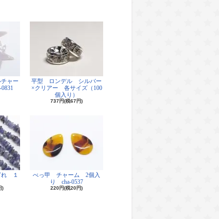
ルチャー
平型 ロンデル シルバー
0831
×クリアー 各サイズ（100
個入り）
737円(税67円)
ざれ １
べっ甲 チャーム 2個入
り cha-0537
円)
220円(税20円)