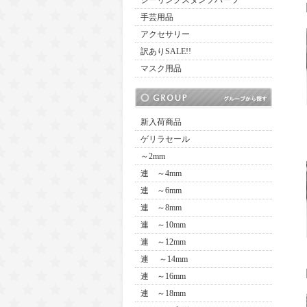
シーリングスタンプパーツ
手芸用品
アクセサリー
訳ありSALE!!
マスク用品
新入荷商品
ゲリラセール
～2mm
連 ～4mm
連 ～6mm
連 ～8mm
連 ～10mm
連 ～12mm
連 ～14mm
連 ～16mm
連 ～18mm