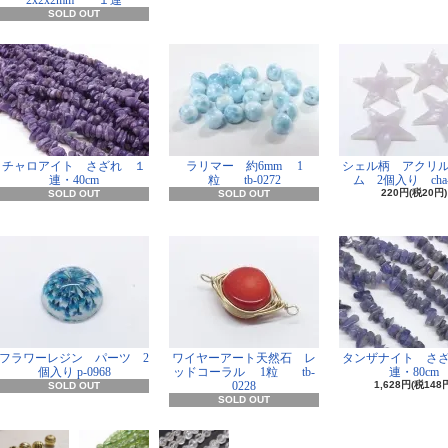
2x2x2mm １連
SOLD OUT
チャロアイト さざれ １
ラリマー 約6mm 1
シェル柄 アクリ
連・40cm
粒 tb-0272
ム 2個入り cha-
220円(税20円)
SOLD OUT
SOLD OUT
フラワーレジン パーツ 2
ワイヤーアート天然石 レ
タンザナイト さ
個入り p-0968
ッドコーラル 1粒 tb-
連・80cm
0228
1,628円(税148
SOLD OUT
SOLD OUT