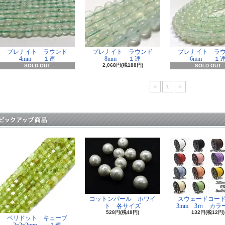
プレナイト ラウンド
プレナイト ラウンド
プレナイト ラ
4mm １連
8mm １連
6mm １
2,068円(税188円)
SOLD OUT
SOLD OUT
<
1
>
コットンパール ホワイ
スウェードコー
ト 各サイズ
3mm 3ｍ カラー
528円(税48円)
132円(税12円)
ペリドット キューブ