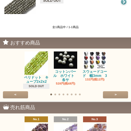
SOLD OUT
全1商品中 / 1-1商品
おすすめ商品
コットンパー
スウェードコー
べっ甲 チ
ル ホワイト
ド 幅3mm 3
ム 2個入り
ペリドット キ
各サ
132円(税12円)
220円(税20
ューブ2x2x2
528円(税48円)
SOLD OUT
<
>
売れ筋商品
No.1
No.2
No.3
No.4