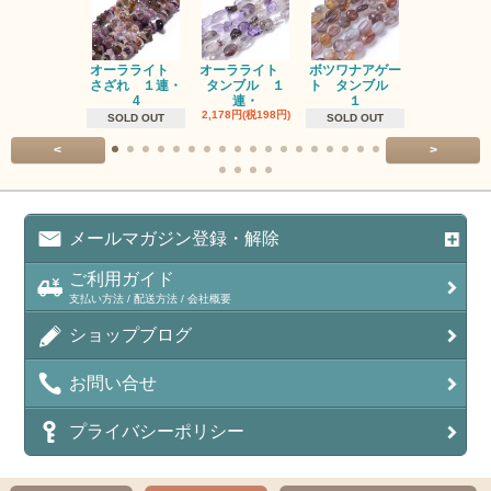
オーラライト
オーラライト
ボツワナアゲー
ラブラドラ
さざれ １連・
タンブル １
ト タンブル
ト タン
4
連・
１
１連
2,178円(税198円)
1,518円(税13
SOLD OUT
SOLD OUT
<
>
メールマガジン登録・解除
ご利用ガイド
支払い方法 / 配送方法 / 会社概要
ショップブログ
お問い合せ
プライバシーポリシー