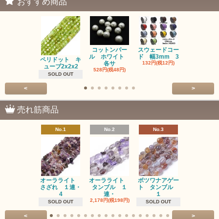
おすすめ商品
コットンパー
スウェードコー
べっ甲 チ
ル ホワイト
ド 幅3mm 3
ム 2個入り
ペリドット キ
各サ
132円(税12円)
220円(税20
ューブ2x2x2
528円(税48円)
SOLD OUT
<
>
売れ筋商品
No.1
No.2
No.3
No.4
オーラライト
オーラライト
ボツワナアゲー
ラブラドラ
さざれ １連・
タンブル １
ト タンブル
ト タン
4
連・
１
１連
2,178円(税198円)
1,518円(税13
SOLD OUT
SOLD OUT
<
>