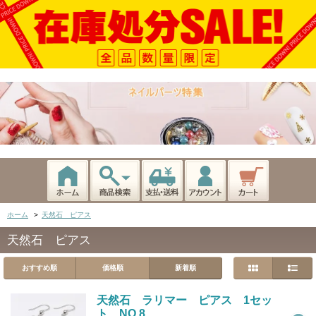
ホーム
>
天然石 ピアス
天然石 ピアス
おすすめ順
価格順
新着順
天然石 ラリマー ピアス 1セッ
ト NO.8