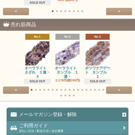
SOLD OUT
<
>
売れ筋商品
No.1
No.2
No.3
No.4
オーラライト
オーラライト
ボツワナアゲー
ラブラドラ
さざれ １連・
タンブル １
ト タンブル
ト タン
4
連・
１
１連
2,178円(税198円)
1,518円(税13
SOLD OUT
SOLD OUT
<
>
メールマガジン登録・解除
ご利用ガイド
支払い方法 / 配送方法 / 会社概要