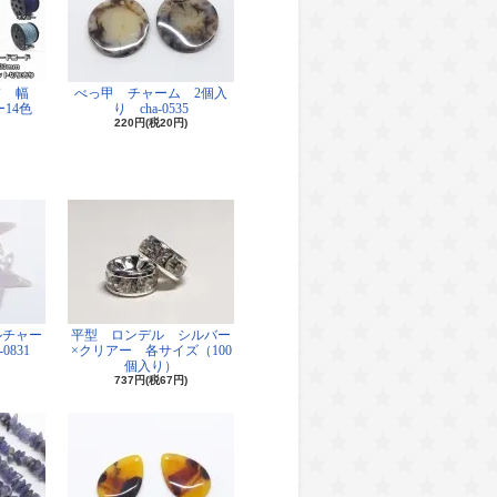
ド 幅
べっ甲 チャーム 2個入
14色
り cha-0535
220円(税20円)
ルチャー
平型 ロンデル シルバー
0831
×クリアー 各サイズ（100
個入り）
737円(税67円)