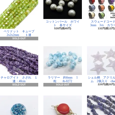
コットンパール ホワイ
スウェードコー
ト 各サイズ
3mm 3ｍ カラー
528円(税48円)
132円(税12円)
ペリドット キューブ
2x2x2mm １連
SOLD OUT
チャロアイト さざれ １
ラリマー 約6mm 1
シェル柄 アクリ
連・40cm
粒 tb-0272
ム 2個入り cha-
220円(税20円)
SOLD OUT
SOLD OUT