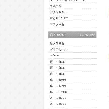
シーリングスタンプパーツ
手芸用品
アクセサリー
訳ありSALE!!
マスク用品
新入荷商品
ゲリラセール
～2mm
連 ～4mm
連 ～6mm
連 ～8mm
連 ～10mm
連 ～12mm
連 ～14mm
連 ～16mm
連 ～18mm