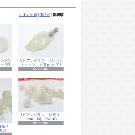
おすすめ順
|
価格順
|
新着順
ペンダン
リビアングラス ペンダン
t-002
トトップ １個 gu-pt-001
SOLD OUT
リビアングラス 粒売り
8mm 1粒 tb-0163
SOLD OUT
粒売り
164