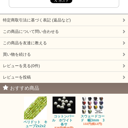
特定商取引法に基づく表記 (返品など)
この商品について問い合わせる
この商品を友達に教える
買い物を続ける
レビューを見る(0件)
レビューを投稿
おすすめ商品
コットンパー
スウェードコー
べっ甲 チ
ル ホワイト
ド 幅3mm 3
ム 2個入り
ペリドット キ
各サ
132円(税12円)
220円(税20
ューブ2x2x2
528円(税48円)