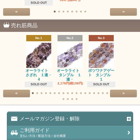
SOLD OUT
<
>
売れ筋商品
No.1
No.2
No.3
No.4
オーラライト
オーラライト
ボツワナアゲー
ラブラドラ
さざれ １連・
タンブル １
ト タンブル
ト タン
4
連・
１
１連
2,178円(税198円)
1,518円(税13
SOLD OUT
SOLD OUT
<
>
メールマガジン登録・解除
ご利用ガイド
支払い方法 / 配送方法 / 会社概要