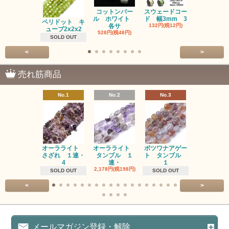
コットンパー
スウェードコー
べっ甲 チ
ル ホワイト
ド 幅3mm 3
ム 2個入り
ペリドット キ
各サ
132円(税12円)
220円(税20
ューブ2x2x2
528円(税48円)
SOLD OUT
<
>
売れ筋商品
No.1
No.2
No.3
No.4
オーラライト
オーラライト
ボツワナアゲー
ラブラドラ
さざれ １連・
タンブル １
ト タンブル
ト タン
4
連・
１
１連
2,178円(税198円)
1,518円(税13
SOLD OUT
SOLD OUT
<
>
メールマガジン登録・解除