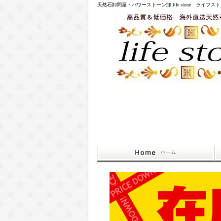
天然石卸問屋・パワーストーン卸 life stone ライフス