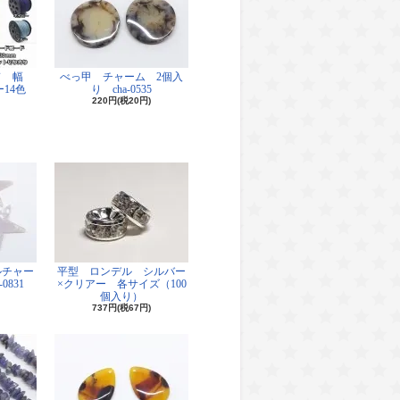
ド 幅
べっ甲 チャーム 2個入
14色
り cha-0535
220円(税20円)
ルチャー
平型 ロンデル シルバー
0831
×クリアー 各サイズ（100
個入り）
737円(税67円)