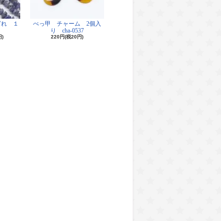
ざれ １
べっ甲 チャーム 2個入
り cha-0537
円)
220円(税20円)