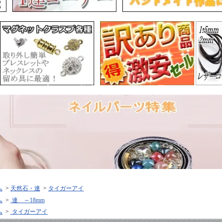
ム
>
天然石・連
>
タイガーアイ
ム
>
連 ～18mm
ム
>
タイガーアイ