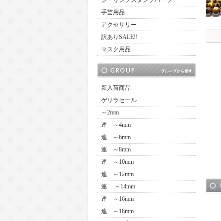
シーリングスタンプパーツ
手芸用品
アクセサリー
訳ありSALE!!
マスク用品
新入荷商品
ゲリラセール
～2mm
連 ～4mm
連 ～6mm
連 ～8mm
連 ～10mm
連 ～12mm
連 ～14mm
連 ～16mm
連 ～18mm