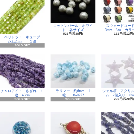
コットンパール ホワイ
スウェードコー
ト 各サイズ
3mm 3ｍ カラー
528円(税48円)
132円(税12円)
ペリドット キューブ
2x2x2mm １連
SOLD OUT
チャロアイト さざれ １
ラリマー 約6mm 1
シェル柄 アクリ
連・40cm
粒 tb-0272
ム 2個入り cha-
220円(税20円)
SOLD OUT
SOLD OUT