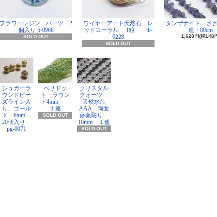
フラワーレジン パーツ 2
ワイヤーアート天然石 レ
タンザナイト さ
個入り p-0968
ッドコーラル 1粒 tb-
連・80cm
0228
1,628円(税148
SOLD OUT
SOLD OUT
シュガーラ
ペリドッ
クリスタル
ウンドビー
ト ラウン
クォーツ
ズライン入
ド4mm
天然水晶
り ゴール
１連
AAA 両面
ド 6mm
薔薇彫り
SOLD OUT
20個入り
10mm １連
pg-0071
SOLD OUT