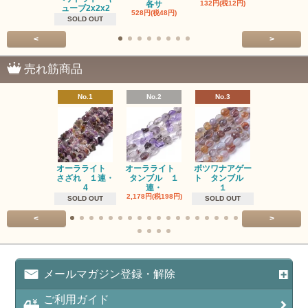
各サ
132円(税12円)
220円(税20
ューブ2x2x2
528円(税48円)
SOLD OUT
<
>
売れ筋商品
No.1
No.2
No.3
No.4
オーラライト
オーラライト
ボツワナアゲー
ラブラドラ
さざれ １連・
タンブル １
ト タンブル
ト タン
4
連・
１
１連
2,178円(税198円)
1,518円(税13
SOLD OUT
SOLD OUT
<
>
メールマガジン登録・解除
ご利用ガイド