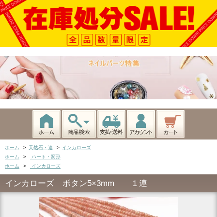
ホーム
>
天然石・連
>
インカローズ
ホーム
>
ハート・変形
ホーム
>
インカローズ
インカローズ ボタン5×3mm １連