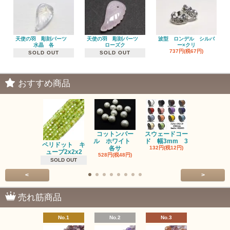
天使の羽 彫刻パーツ
天使の羽 彫刻パーツ
波型 ロンデル シルバ
水晶 各
ローズク
ー×クリ
737円(税67円)
SOLD OUT
SOLD OUT
おすすめ商品
コットンパー
スウェードコー
べっ甲 チ
ル ホワイト
ド 幅3mm 3
ム 2個入り
ペリドット キ
各サ
132円(税12円)
220円(税20
ューブ2x2x2
528円(税48円)
SOLD OUT
<
>
売れ筋商品
No.1
No.2
No.3
No.4