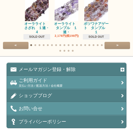
オーラライト
オーラライト
ボツワナアゲー
ラブラドラ
さざれ １連・
タンブル １
ト タンブル
ト タン
4
連・
１
１連
2,178円(税198円)
1,518円(税13
SOLD OUT
SOLD OUT
<
>
メールマガジン登録・解除
ご利用ガイド
支払い方法 / 配送方法 / 会社概要
ショップブログ
お問い合せ
プライバシーポリシー