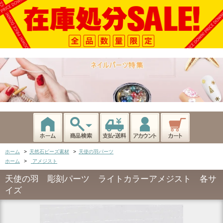
ホーム
>
天然石ビーズ素材
>
天使の羽パーツ
ホーム
>
アメジスト
天使の羽 彫刻パーツ ライトカラーアメジスト 各サ
イズ