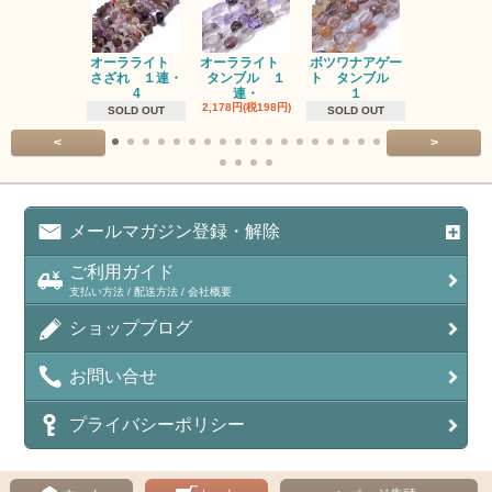
オーラライト
オーラライト
ボツワナアゲー
ラブラドラ
さざれ １連・
タンブル １
ト タンブル
ト タン
4
連・
１
１連
2,178円(税198円)
1,518円(税13
SOLD OUT
SOLD OUT
<
>
メールマガジン登録・解除
ご利用ガイド
支払い方法 / 配送方法 / 会社概要
ショップブログ
お問い合せ
プライバシーポリシー