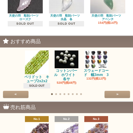
天使の羽 彫刻パーツ
天使の羽 彫刻パーツ
天使の羽 彫刻パーツ
ローズク
水晶 各
アベンチ
154円(税14円)
SOLD OUT
SOLD OUT
おすすめ商品
コットンパー
スウェードコー
べっ甲 チ
ル ホワイト
ド 幅3mm 3
ム 2個入り
ペリドット キ
各サ
132円(税12円)
220円(税20
ューブ2x2x2
528円(税48円)
SOLD OUT
<
>
売れ筋商品
No.1
No.2
No.3
No.4