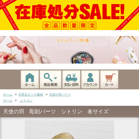
ホーム
>
天然石ビーズ素材
>
天使の羽パーツ
ホーム
>
シトリン
天使の羽 彫刻パーツ シトリン 各サイズ