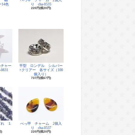
ド 幅
べっ甲 チャーム 2個入
14色
り cha-0535
220円(税20円)
ルチャー
平型 ロンデル シルバー
0831
×クリアー 各サイズ（100
個入り）
737円(税67円)
ざれ １
べっ甲 チャーム 2個入
り cha-0537
円)
220円(税20円)