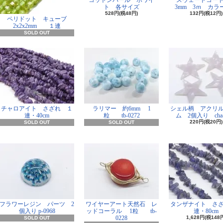
コットンパール ホワイ
スウェードコー
ト 各サイズ
3mm 3ｍ カラー
528円(税48円)
132円(税12円)
ペリドット キューブ
2x2x2mm １連
SOLD OUT
チャロアイト さざれ １
ラリマー 約6mm 1
シェル柄 アクリ
連・40cm
粒 tb-0272
ム 2個入り cha-
220円(税20円)
SOLD OUT
SOLD OUT
フラワーレジン パーツ 2
ワイヤーアート天然石 レ
タンザナイト さ
個入り p-0968
ッドコーラル 1粒 tb-
連・80cm
0228
1,628円(税148
SOLD OUT