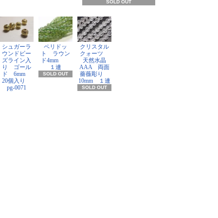
SOLD OUT
シュガーラ
ペリドッ
クリスタル
ウンドビー
ト ラウン
クォーツ
ズライン入
ド4mm
天然水晶
り ゴール
１連
AAA 両面
ド 6mm
薔薇彫り
SOLD OUT
20個入り
10mm １連
pg-0071
SOLD OUT