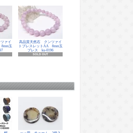
ンツァイ
高品質天然石 クンツァイ
8mm玉
トブレスレットAA 8mm玉
97
ブレス ku-0196
SOLD OUT