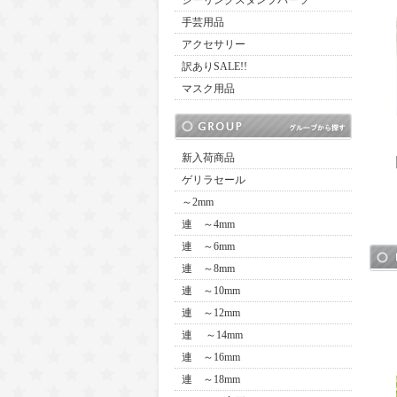
シーリングスタンプパーツ
手芸用品
アクセサリー
訳ありSALE!!
マスク用品
新入荷商品
ゲリラセール
～2mm
連 ～4mm
連 ～6mm
連 ～8mm
連 ～10mm
連 ～12mm
連 ～14mm
連 ～16mm
連 ～18mm