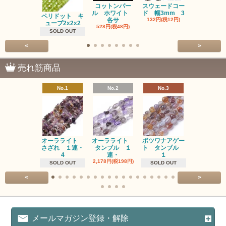
コットンパー
スウェードコー
べっ甲 チ
ル ホワイト
ド 幅3mm 3
ム 2個入り
ペリドット キ
各サ
132円(税12円)
220円(税20
ューブ2x2x2
528円(税48円)
SOLD OUT
<
>
売れ筋商品
No.1
No.2
No.3
No.4
オーラライト
オーラライト
ボツワナアゲー
ラブラドラ
さざれ １連・
タンブル １
ト タンブル
ト タン
4
連・
１
１連
2,178円(税198円)
1,518円(税13
SOLD OUT
SOLD OUT
<
>
メールマガジン登録・解除