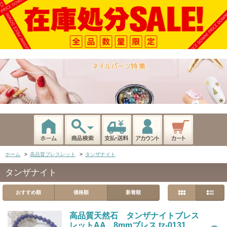
ホーム
>
高品質ブレスレット
>
タンザナイト
タンザナイト
おすすめ順
価格順
新着順
高品質天然石 タンザナイトブレス
レットAA 8mmブレス tz-0131