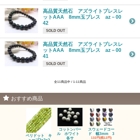
高品質天然石 アズライトブレスレ
ットAAA 8mm玉ブレス az－00
42
SOLD OUT
高品質天然石 アズライトブレスレ
ットAAA 8mm玉ブレス az－00
41
SOLD OUT
全11商品中 / 1-11商品
おすすめ商品
コットンパー
スウェードコー
べっ甲 チ
ル ホワイト
ド 幅3mm 3
ム 2個入り
ペリドット キ
各サ
132円(税12円)
220円(税20