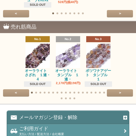
ューブ2x2x2
528円(税48円)
SOLD OUT
<
>
売れ筋商品
No.1
No.2
No.3
No.4
オーラライト
オーラライト
ボツワナアゲー
ラブラドラ
さざれ １連・
タンブル １
ト タンブル
ト タン
4
連・
１
１連
2,178円(税198円)
1,518円(税13
SOLD OUT
SOLD OUT
<
>
メールマガジン登録・解除
ご利用ガイド
支払い方法 / 配送方法 / 会社概要