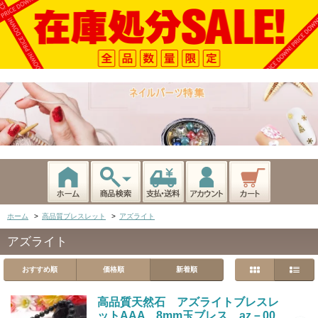
ホーム
>
高品質ブレスレット
>
アズライト
アズライト
おすすめ順
価格順
新着順
高品質天然石 アズライトブレスレ
ットAAA 8mm玉ブレス az－00