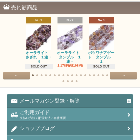
売れ筋商品
No.1
No.2
No.3
No.4
オーラライト
オーラライト
ボツワナアゲー
ラブラドラ
さざれ １連・
タンブル １
ト タンブル
ト タン
4
連・
１
１連
2,178円(税198円)
1,518円(税13
SOLD OUT
SOLD OUT
<
>
メールマガジン登録・解除
ご利用ガイド
支払い方法 / 配送方法 / 会社概要
ショップブログ