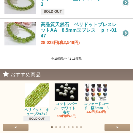
3
SOLD OUT
高品質天然石 ペリドットブレスレ
ットAA 8.5mm玉ブレス ｐｒ-01
47
28,028円(税2,548円)
全15商品中 / 1-15商品
おすすめ商品
コットンパー
スウェードコー
べっ甲 チ
ル ホワイト
ド 幅3mm 3
ム 2個入り
ペリドット キ
各サ
132円(税12円)
220円(税20
ューブ2x2x2
528円(税48円)
SOLD OUT
<
>