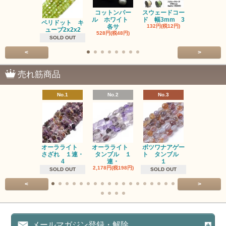
コットンパー
スウェードコー
べっ甲 チ
ル ホワイト
ド 幅3mm 3
ム 2個入り
ペリドット キ
各サ
132円(税12円)
220円(税20
ューブ2x2x2
528円(税48円)
SOLD OUT
<
>
売れ筋商品
No.1
No.2
No.3
No.4
オーラライト
オーラライト
ボツワナアゲー
ラブラドラ
さざれ １連・
タンブル １
ト タンブル
ト タン
4
連・
１
１連
2,178円(税198円)
1,518円(税13
SOLD OUT
SOLD OUT
<
>
メールマガジン登録・解除