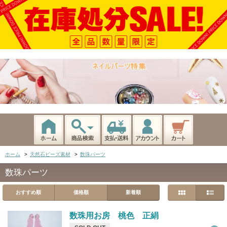
ホーム
>
天然石ビーズ素材
>
数珠パーツ
数珠パーツ
おすすめ順
価格順
新着順
数珠用お房 桃色 正絹