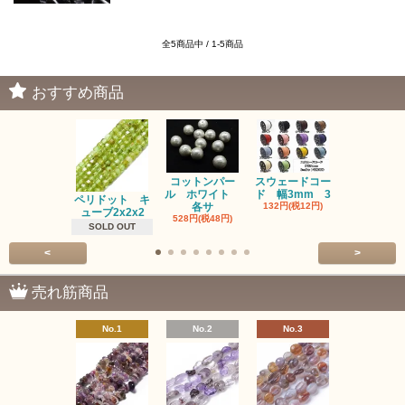
全5商品中 / 1-5商品
おすすめ商品
コットンパー
スウェードコー
べっ甲 チ
ル ホワイト
ド 幅3mm 3
ム 2個入り
ペリドット キ
各サ
132円(税12円)
220円(税20
ューブ2x2x2
528円(税48円)
SOLD OUT
<
>
売れ筋商品
No.1
No.2
No.3
No.4