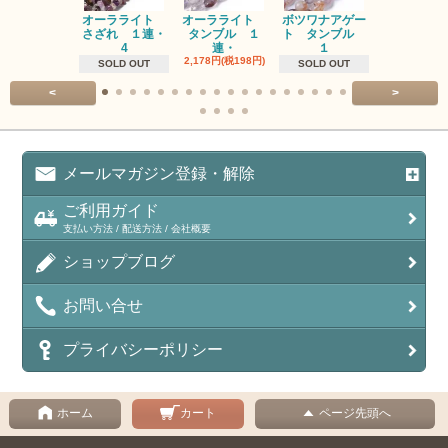
オーラライト
オーラライト
ボツワナアゲー
ラブラドラ
さざれ １連・
タンブル １
ト タンブル
ト タン
4
連・
１
１連
2,178円(税198円)
1,518円(税13
SOLD OUT
SOLD OUT
<
>
メールマガジン登録・解除
ご利用ガイド
支払い方法 / 配送方法 / 会社概要
ショップブログ
お問い合せ
プライバシーポリシー
ホーム
カート
ページ先頭へ