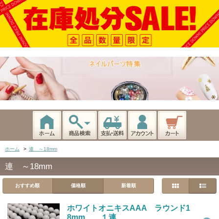
ホーム
>
連 ～18mm
連 ～18mm
おすすめ順
価格順
新着順
ホワイトオニキスAAA ラウンド1
8mm １連