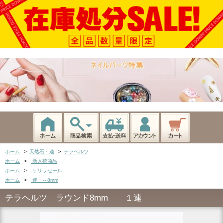
ホーム
>
天然石・連
>
テラヘルツ
ホーム
>
新入荷商品
ホーム
>
ゲリラセール
ホーム
>
連 ～8mm
テラヘルツ ラウンド8mm １連