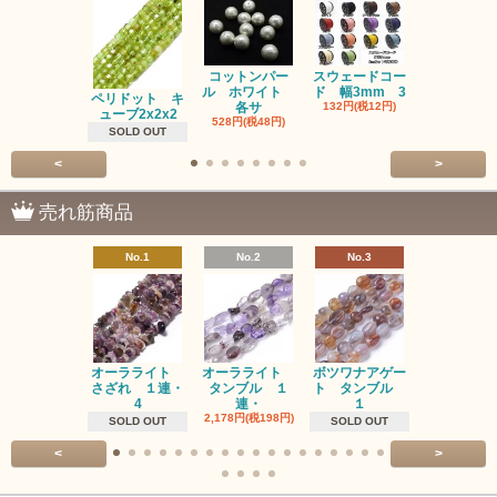
コットンパー
スウェードコー
べっ甲 チ
ル ホワイト
ド 幅3mm 3
ム 2個入り
ペリドット キ
各サ
132円(税12円)
220円(税20
ューブ2x2x2
528円(税48円)
SOLD OUT
<
>
売れ筋商品
No.1
No.2
No.3
No.4
オーラライト
オーラライト
ボツワナアゲー
ラブラドラ
さざれ １連・
タンブル １
ト タンブル
ト タン
4
連・
１
１連
2,178円(税198円)
1,518円(税13
SOLD OUT
SOLD OUT
<
>