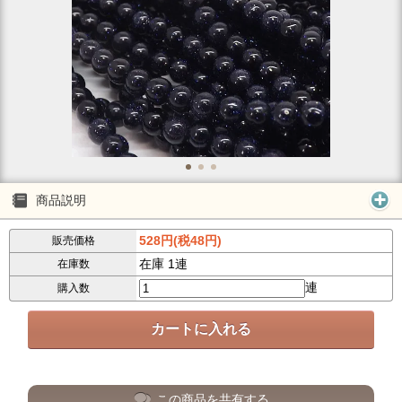
商品説明
528円(税48円)
販売価格
在庫 1連
在庫数
連
購入数
この商品を共有する