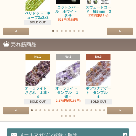
コットンパー
スウェードコー
べっ甲 チ
ル ホワイト
ド 幅3mm 3
ム 2個入り
ペリドット キ
各サ
132円(税12円)
220円(税20
ューブ2x2x2
528円(税48円)
SOLD OUT
<
>
売れ筋商品
No.1
No.2
No.3
No.4
オーラライト
オーラライト
ボツワナアゲー
ラブラドラ
さざれ １連・
タンブル １
ト タンブル
ト タン
4
連・
１
１連
2,178円(税198円)
1,518円(税13
SOLD OUT
SOLD OUT
<
>
メールマガジン登録・解除