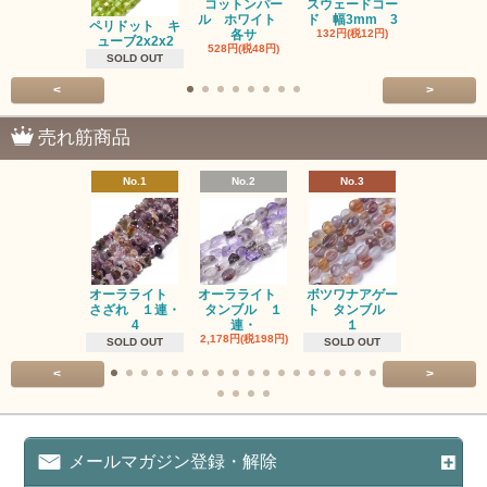
コットンパー
スウェードコー
べっ甲 チ
ル ホワイト
ド 幅3mm 3
ム 2個入り
ペリドット キ
各サ
132円(税12円)
220円(税20
ューブ2x2x2
528円(税48円)
SOLD OUT
<
>
売れ筋商品
No.1
No.2
No.3
No.4
オーラライト
オーラライト
ボツワナアゲー
ラブラドラ
さざれ １連・
タンブル １
ト タンブル
ト タン
4
連・
１
１連
2,178円(税198円)
1,518円(税13
SOLD OUT
SOLD OUT
<
>
メールマガジン登録・解除