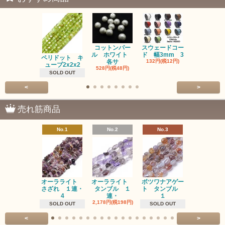
コットンパー
スウェードコー
べっ甲 チ
ル ホワイト
ド 幅3mm 3
ム 2個入り
ペリドット キ
各サ
132円(税12円)
220円(税20
ューブ2x2x2
528円(税48円)
SOLD OUT
<
>
売れ筋商品
No.1
No.2
No.3
No.4
オーラライト
オーラライト
ボツワナアゲー
ラブラドラ
さざれ １連・
タンブル １
ト タンブル
ト タン
4
連・
１
１連
2,178円(税198円)
1,518円(税13
SOLD OUT
SOLD OUT
<
>