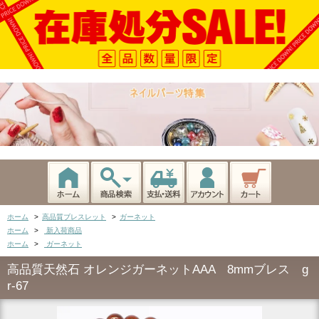
ホーム
>
高品質ブレスレット
>
ガーネット
ホーム
>
新入荷商品
ホーム
>
ガーネット
高品質天然石 オレンジガーネットAAA 8mmブレス g
r-67