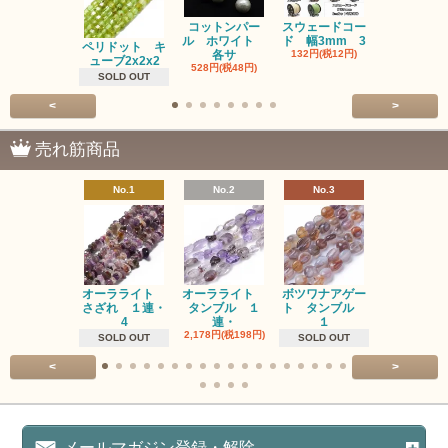
コットンパー
スウェードコー
べっ甲 チ
ル ホワイト
ド 幅3mm 3
ム 2個入り
ペリドット キ
各サ
132円(税12円)
220円(税20
ューブ2x2x2
528円(税48円)
SOLD OUT
<
>
売れ筋商品
No.1
No.2
No.3
No.4
オーラライト
オーラライト
ボツワナアゲー
ラブラドラ
さざれ １連・
タンブル １
ト タンブル
ト タン
4
連・
１
１連
2,178円(税198円)
1,518円(税13
SOLD OUT
SOLD OUT
<
>
メールマガジン登録・解除