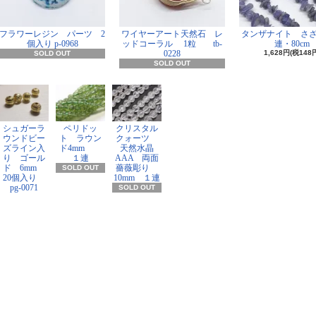
フラワーレジン パーツ 2
ワイヤーアート天然石 レ
タンザナイト さ
個入り p-0968
ッドコーラル 1粒 tb-
連・80cm
0228
1,628円(税148
SOLD OUT
SOLD OUT
シュガーラ
ペリドッ
クリスタル
ウンドビー
ト ラウン
クォーツ
ズライン入
ド4mm
天然水晶
り ゴール
１連
AAA 両面
ド 6mm
薔薇彫り
SOLD OUT
20個入り
10mm １連
pg-0071
SOLD OUT