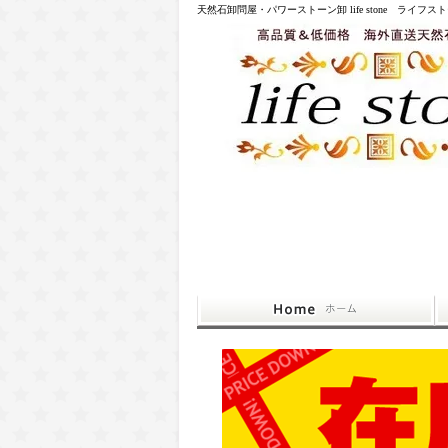
天然石卸問屋・パワーストーン卸 life stone ライフス