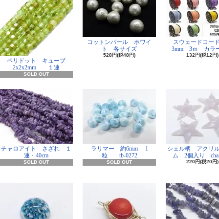
コットンパール ホワイ
スウェードコー
ト 各サイズ
3mm 3ｍ カラー
528円(税48円)
132円(税12円)
ペリドット キューブ
2x2x2mm １連
SOLD OUT
チャロアイト さざれ １
ラリマー 約6mm 1
シェル柄 アクリ
連・40cm
粒 tb-0272
ム 2個入り cha-
220円(税20円)
SOLD OUT
SOLD OUT