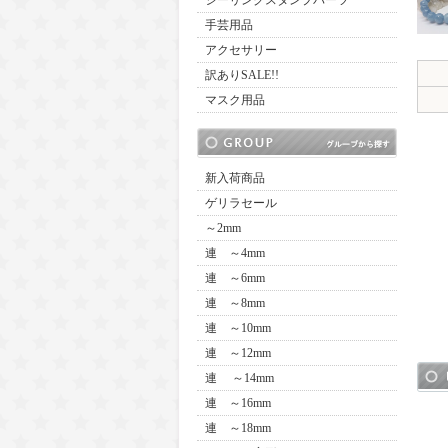
シーリングスタンプパーツ
手芸用品
アクセサリー
訳ありSALE!!
マスク用品
新入荷商品
ゲリラセール
～2mm
連 ～4mm
連 ～6mm
連 ～8mm
連 ～10mm
連 ～12mm
連 ～14mm
連 ～16mm
連 ～18mm