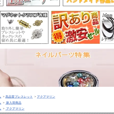
ム
>
高品質ブレスレット
>
アクアマリン
ム
>
新入荷商品
ム
>
アクアマリン