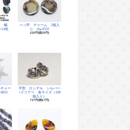
ド 幅
べっ甲 チャーム 2個入
14色
り cha-0535
220円(税20円)
ルチャー
平型 ロンデル シルバー
0831
×クリアー 各サイズ（100
個入り）
737円(税67円)