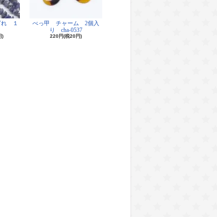
ざれ １
べっ甲 チャーム 2個入
り cha-0537
円)
220円(税20円)