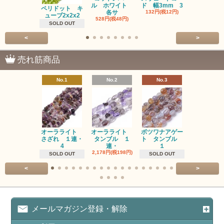
ル ホワイト
ド 幅3mm 3
ム 2個入り
ペリドット キ
各サ
132円(税12円)
220円(税20
ューブ2x2x2
528円(税48円)
SOLD OUT
<
>
売れ筋商品
No.1
No.2
No.3
No.4
オーラライト
オーラライト
ボツワナアゲー
ラブラドラ
さざれ １連・
タンブル １
ト タンブル
ト タン
4
連・
１
１連
2,178円(税198円)
1,518円(税13
SOLD OUT
SOLD OUT
<
>
メールマガジン登録・解除