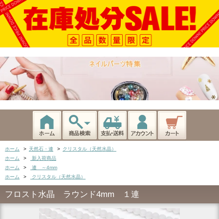
ホーム
>
天然石・連
>
クリスタル（天然水晶）
ホーム
>
新入荷商品
ホーム
>
連 ～4mm
ホーム
>
クリスタル（天然水晶）
フロスト水晶 ラウンド4mm １連