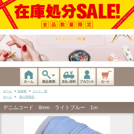
ホーム
>
副資材
>
コード・紐
ホーム
>
新入荷商品
デニムコード 8mm ライトブルー 1ｍ