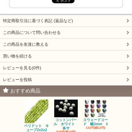
特定商取引法に基づく表記 (返品など)
この商品について問い合わせる
この商品を友達に教える
買い物を続ける
レビューを見る(0件)
レビューを投稿
おすすめ商品
コットンパー
スウェードコー
べっ甲 チ
ル ホワイト
ド 幅3mm 3
ム 2個入り
ペリドット キ
各サ
132円(税12円)
220円(税20
ューブ2x2x2
528円(税48円)