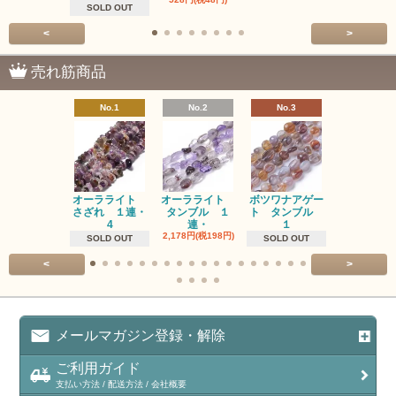
SOLD OUT
<
>
売れ筋商品
No.1
No.2
No.3
No.4
オーラライト
オーラライト
ボツワナアゲー
ラブラドラ
さざれ １連・
タンブル １
ト タンブル
ト タン
4
連・
１
１連
2,178円(税198円)
1,518円(税13
SOLD OUT
SOLD OUT
<
>
メールマガジン登録・解除
ご利用ガイド
支払い方法 / 配送方法 / 会社概要