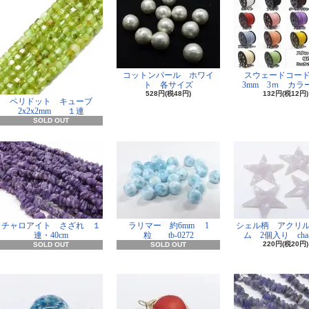
コットンパール ホワイ
スウェードコー
ト 各サイズ
3mm 3ｍ カラー
528円(税48円)
132円(税12円)
ペリドット キューブ
2x2x2mm １連
SOLD OUT
チャロアイト さざれ １
ラリマー 約6mm 1
シェル柄 アクリ
連・40cm
粒 tb-0272
ム 2個入り cha-
220円(税20円)
SOLD OUT
SOLD OUT