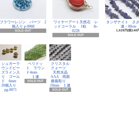
フラワーレジン パーツ 2
ワイヤーアート天然石 レ
タンザナイト さ
個入り p-0968
ッドコーラル 1粒 tb-
連・80cm
0228
1,628円(税148
SOLD OUT
SOLD OUT
シュガーラ
ペリドッ
クリスタル
ウンドビー
ト ラウン
クォーツ
ズライン入
ド4mm
天然水晶
り ゴール
１連
AAA 両面
ド 6mm
薔薇彫り
SOLD OUT
20個入り
10mm １連
pg-0071
SOLD OUT