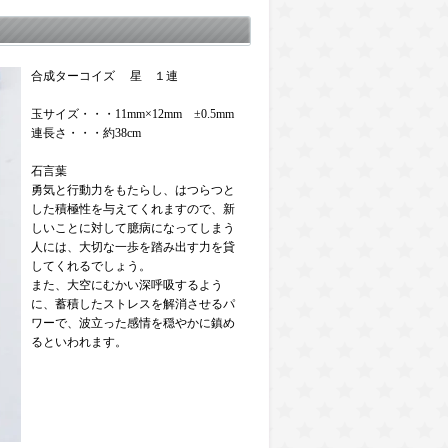
合成ターコイズ 星 １連
玉サイズ・・・11mm×12mm ±0.5mm
連長さ・・・約38cm
石言葉
勇気と行動力をもたらし、はつらつと
した積極性を与えてくれますので、新
しいことに対して臆病になってしまう
人には、大切な一歩を踏み出す力を貸
してくれるでしょう。
また、大空にむかい深呼吸するよう
に、蓄積したストレスを解消させるパ
ワーで、波立った感情を穏やかに鎮め
るといわれます。