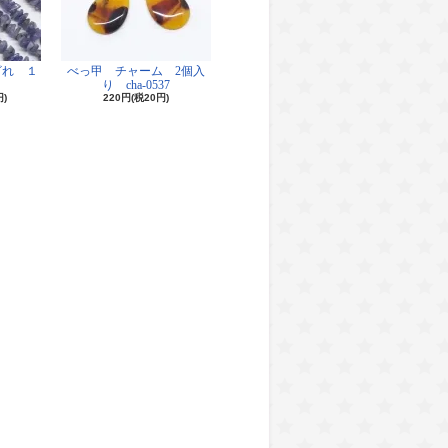
ざれ １
べっ甲 チャーム 2個入
り cha-0537
円)
220円(税20円)