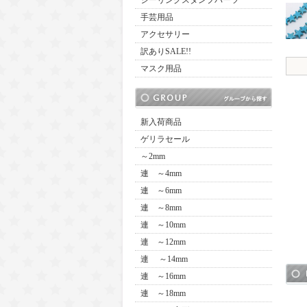
シーリングスタンプパーツ
手芸用品
アクセサリー
訳ありSALE!!
マスク用品
新入荷商品
ゲリラセール
～2mm
連 ～4mm
連 ～6mm
連 ～8mm
連 ～10mm
連 ～12mm
連 ～14mm
連 ～16mm
連 ～18mm