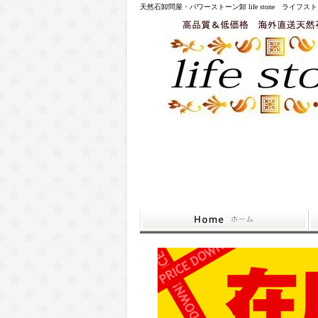
天然石卸問屋・パワーストーン卸 life stone ライフス