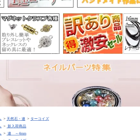
ム
>
天然石・連
>
ターコイズ
ム
>
新入荷商品
ム
>
連 ～4mm