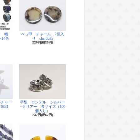
ド 幅
べっ甲 チャーム 2個入
14色
り cha-0535
220円(税20円)
ルチャー
平型 ロンデル シルバー
0831
×クリアー 各サイズ（100
個入り）
737円(税67円)