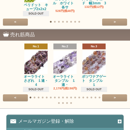
ル ホワイト
ド 幅3mm 3
ム 2個入り
ペリドット キ
各サ
132円(税12円)
220円(税20
ューブ2x2x2
528円(税48円)
SOLD OUT
<
>
売れ筋商品
No.1
No.2
No.3
No.4
オーラライト
オーラライト
ボツワナアゲー
ラブラドラ
さざれ １連・
タンブル １
ト タンブル
ト タン
4
連・
１
１連
2,178円(税198円)
1,518円(税13
SOLD OUT
SOLD OUT
<
>
メールマガジン登録・解除